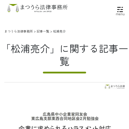
menu
まつうら法律事務所
>
記事一覧
>
松浦亮介
「松浦亮介」に関する記事一
覧