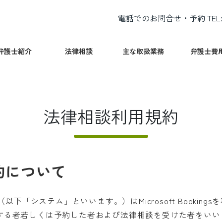
電話でのお問合せ・予約 TEL
弁護士紹介
法律相談
主な取扱業務
弁護士費
【弁護士】松浦亮介
法律相談
【取扱業務】人生100年への備え
セス
【弁護士】久井春樹
法律相談WEB予約フォーム
【取扱業務】相続発生後の依頼
法律相談利用規約
【取扱業務】債務整理
【取扱業務】離婚等
【取扱業務】行政関係
【取扱業務】その他
法律相談利用規約
予約について
（以下「システム」といいます。）はMicrosoft Booki
する者若しくは予約した者および法律相談を受けた者をいい