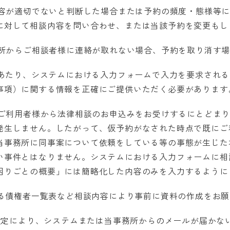
内容が適切でないと判断した場合または予約の頻度・態様等
に対して相談内容を問い合わせ、または当該予約を変更もし
務所からご相談者様に連絡が取れない場合、予約を取り消す
にあたり、システムにおける入力フォームで入力を要求され
事項）に関する情報を正確にご提供いただく必要があります
はご利用者様から法律相談のお申込みをお受けするにとどま
発生しません。したがって、仮予約がなされた時点で既にご
当事務所に同事案について依頼をしている等の事態が生じた
い事件とはなりません。システムにおける入力フォームに相
困りごとの概要」には簡略化した内容のみを入力するように
ける債権者一覧表など相談内容により事前に資料の作成をお
信設定により、システムまたは当事務所からのメールが届かな