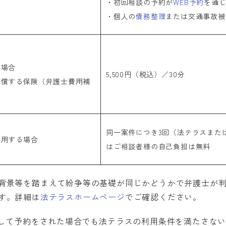
・初回相談の予約が
WEB予約
を通
・個人の
債務整理
または交通事故被
場合
5,500円（税込）／30分
償する保険（弁護士費用補
同一案件につき3回（法テラスまた
利用する場合
はご相談者様の自己負担は無料
や背景等を踏まえて紛争等の基礎が同じかどうかで弁護士が
す。詳細は
法テラスホームページ
でご確認ください。
として予約をされた場合でも法テラスの利用条件を満たさな