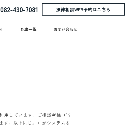
082-430-7081
法律相談WEB予約はこちら
:
用
記事一覧
お問い合わせ
ホームロイヤー
遺産分割
財産管理
遺留分侵害額請求
任意整理
任意後見
自己破産
離婚
死後事務委任
相続放棄
財産分与・養育費等の金銭的請求
聴聞・弁明手続
個人再生
限定承認
民事信託
審査請求・抗告訴訟
面会交流
遺言
監護権者指定・子の引渡し
各種研修講師
ngsを利用しています。ご相談者様（当
ます。以下同じ。）がシステムを