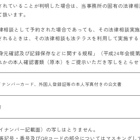
されていることが判明した場合は、当事務所の固有の法律相
て扱います。
法律相談として予約された場合であっても、その法律相談実
されるときは、その法律相談も法テラスを利用して実施する
の身元確認及び記録保存などに関する規程」（平成24年会規
れかの本人確認書類（原本）をご提示いただき写しをとらせ
イナンバーカード、外国人登録証等の本人写真付きの公文書
書
マイナンバー記載面）の写しはとりません。
者等記号・番号及びQRコードの部分についてはマスキングし