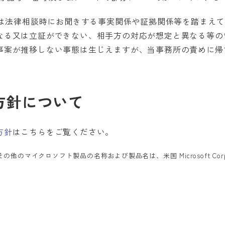
答は法律相談時にお聞きする事実関係や証拠関係等を踏まえ
なる又は立証ができない、相手方の対応が想定と異なる等の
事案が推移しない事態は生じえますが、当事務所の責めに帰
護方針について
方針
はこちらをご覧ください。
ookingsその他のマイクロソフト製品の名称および製品名は、米国 Microsoft C